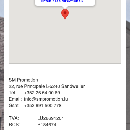
Obtenir les directions »
SM Promotion
22, rue Principale
L-5240 Sandweiler
Tél:
+352 26 54 00 69
Email:
info@smpromotion.lu
Gsm:
+352 691 500 778
TVA:
LU26691201
RCS:
B184674